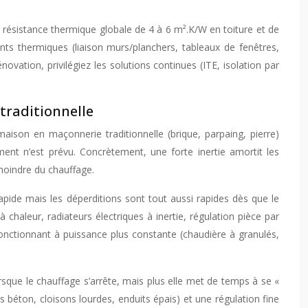
e résistance thermique globale de 4 à 6 m².K/W en toiture et de
s thermiques (liaison murs/planchers, tableaux de fenêtres,
novation, privilégiez les solutions continues (ITE, isolation par
traditionnelle
ison en maçonnerie traditionnelle (brique, parpaing, pierre)
ent n’est prévu. Concrètement, une forte inertie amortit les
 moindre du chauffage.
ide mais les déperditions sont tout aussi rapides dès que le
 chaleur, radiateurs électriques à inertie, régulation pièce par
fonctionnant à puissance plus constante (chaudière à granulés,
orsque le chauffage s’arrête, mais plus elle met de temps à se «
s béton, cloisons lourdes, enduits épais) et une régulation fine