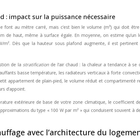
d : impact sur la puissance nécessaire
 se font au mètre carré, mais c’est bien le volume (m³) qui doit êt
 m de haut, même à surface égale. En moyenne, on estime qu’un lo
/m². Dès que la hauteur sous plafond augmente, il est pertinent 
stion de la
stratification
de l’air chaud : la chaleur a tendance à se 
uffants basse température, les radiateurs verticaux à forte convection
un petit appartement de plain-pied, le volume réduit et compartimenté
rs d’appoint.
rature extérieure de base de votre zone climatique, le coefficient d
 approximations du type « 100 W par m² » qui conduisent souvent à d
uffage avec l’architecture du logeme