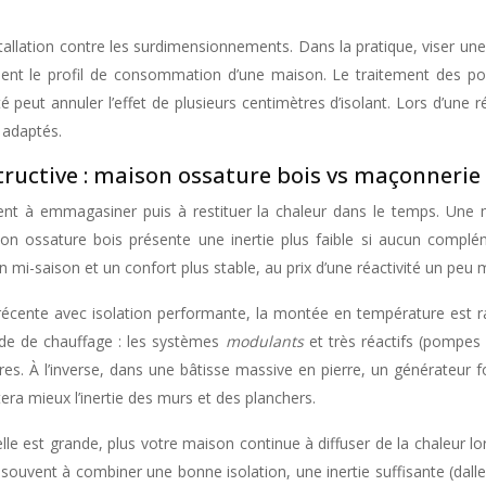
tallation contre les surdimensionnements. Dans la pratique, viser un
nt le profil de consommation d’une maison. Le traitement des pont
 peut annuler l’effet de plusieurs centimètres d’isolant. Lors d’une ré
 adaptés.
tructive : maison ossature bois vs maçonnerie 
ent à emmagasiner puis à restituer la chaleur dans le temps. Une ma
son ossature bois présente une inertie plus faible si aucun complém
 mi-saison et un confort plus stable, au prix d’une réactivité un peu
écente avec isolation performante, la montée en température est rap
mode de chauffage : les systèmes
modulants
et très réactifs (pompes à
res. À l’inverse, dans une bâtisse massive en pierre, un générateur 
ra mieux l’inertie des murs et des planchers.
elle est grande, plus votre maison continue à diffuser de la chaleur l
e souvent à combiner une bonne isolation, une inertie suffisante (dalle