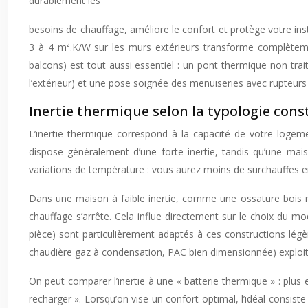
durablement les
besoins de chauffage, améliore le confort et protège votre ins
3 à 4 m².K/W sur les murs extérieurs transforme complèteme
balcons) est tout aussi essentiel : un pont thermique non traité
l’extérieur) et une pose soignée des menuiseries avec rupteurs
Inertie thermique selon la typologie cons
L’inertie thermique correspond à la capacité de votre logem
dispose généralement d’une forte inertie, tandis qu’une mai
variations de température : vous aurez moins de surchauffes en
Dans une maison à faible inertie, comme une ossature bois r
chauffage s’arrête. Cela influe directement sur le choix du 
pièce) sont particulièrement adaptés à ces constructions légè
chaudière gaz à condensation, PAC bien dimensionnée) exploite
On peut comparer l’inertie à une « batterie thermique » : plus 
recharger ». Lorsqu’on vise un confort optimal, l’idéal consist