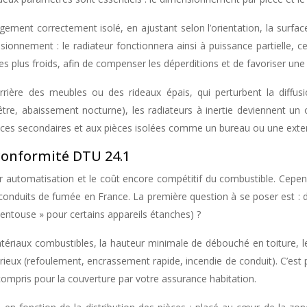
ent correctement isolé, en ajustant selon l’orientation, la surface v
nnement : le radiateur fonctionnera ainsi à puissance partielle, ce
es plus froids, afin de compenser les déperditions et de favoriser une b
rrière des meubles ou des rideaux épais, qui perturbent la diffus
e, abaissement nocturne), les radiateurs à inertie deviennent un out
nces secondaires et aux pièces isolées comme un bureau ou une exte
 conformité DTU 24.1
 automatisation et le coût encore compétitif du combustible. Cependant
onduits de fumée en France. La première question à se poser est : dis
ventouse » pour certains appareils étanches) ?
riaux combustibles, la hauteur minimale de débouché en toiture, le
x (refoulement, encrassement rapide, incendie de conduit). C’est pou
 compris pour la couverture par votre assurance habitation.