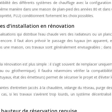
mpatibilité des différents systèmes de chauffage avec la configurati
a même manière dans une maison de plain-pied des années 80 et dans
opriété, PLU) conditionnent fortement les choix possibles.
es d’installation en rénovation
isations qui distribue l’eau chaude vers des radiateurs ou un planche
encore. Il faut alors prévoir le passage des tuyaux (en apparent, 
s une maison, ces travaux sont généralement envisageables ; dans u
 la rénovation est plus simple : il s’agit souvent de remplacer uniq
au ou géothermique). Il faudra néanmoins vérifier la compatibili
tuyaux, état des émetteurs) permet de sécuriser le projet et d’éviter 
aintes d’entretien (accès à la chaudière, vidange du réseau, purge des
as, si les travaux s’avèrent trop lourds, un système décentralisé 
 hauteur de réservation requise