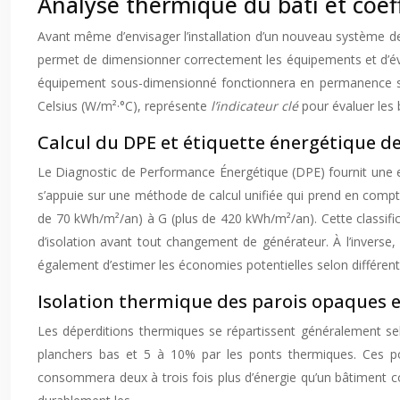
Analyse thermique du bâti et coef
Avant même d’envisager l’installation d’un nouveau système d
permet de dimensionner correctement les équipements et d’évi
équipement sous-dimensionné fonctionnera en permanence sans
Celsius (W/m²·°C), représente
l’indicateur clé
pour évaluer les 
Calcul du DPE et étiquette énergétique d
Le Diagnostic de Performance Énergétique (DPE) fournit une e
s’appuie sur une méthode de calcul unifiée qui prend en compte
de 70 kWh/m²/an) à G (plus de 420 kWh/m²/an). Cette classifi
d’isolation avant tout changement de générateur. À l’inver
également d’estimer les économies potentielles selon différent
Isolation thermique des parois opaques 
Les déperditions thermiques se répartissent généralement sel
planchers bas et 5 à 10% par les ponts thermiques. Ces poi
consommera deux à trois fois plus d’énergie qu’un bâtiment c