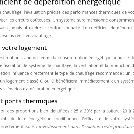
ficient de déperdition énergétique
e chauffage, l’évaluation précise des performances thermiques de v
ter les erreurs coûteuses. Un système surdimensionné consommera in
 jamais atteindre le confort souhaité. Le coefficient de déperdit
besoins réels en chauffage.
e votre logement
stimation standardisée de la consommation énergétique annuelle de 
 l’isolation, le système de chauffage, la ventilation et la production
cation influence directement le type de chauffage recommandé : un l
se, un logement classé C ou D bénéficiera immédiatement d’un sys
s scénarios d’amélioration énergétique.
et ponts thermiques
on des proportions bien identifiées : 25 à 30% par la toiture, 20 à
nts de fuite énergétique conditionnent l’efficacité de votre sys
orrectement isolé.
L’investissement dans l’isolation reste prioritaire