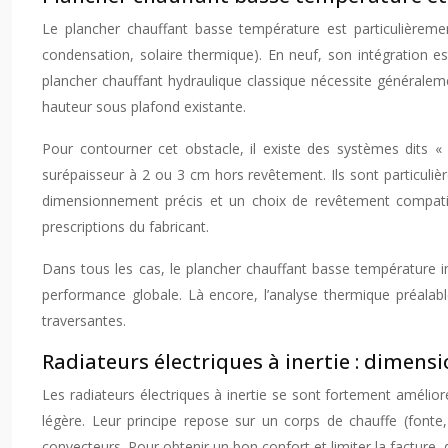
Le plancher chauffant basse température est particulièrem
condensation, solaire thermique). En neuf, son intégration es
plancher chauffant hydraulique classique nécessite généraleme
hauteur sous plafond existante.
Pour contourner cet obstacle, il existe des systèmes dits «
surépaisseur à 2 ou 3 cm hors revêtement. Ils sont particul
dimensionnement précis et un choix de revêtement compatible (
prescriptions du fabricant.
Dans tous les cas, le plancher chauffant basse température im
performance globale. Là encore, l’analyse thermique préala
traversantes.
Radiateurs électriques à inertie : dimen
Les radiateurs électriques à inertie se sont fortement amélio
légère. Leur principe repose sur un corps de chauffe (fonte,
convecteurs. Pour obtenir un bon confort et limiter la facture