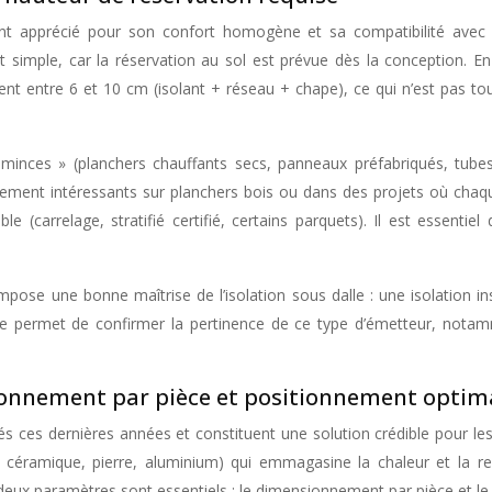
ent apprécié pour son confort homogène et sa compatibilité avec
t simple, car la réservation au sol est prévue dès la conception. En 
nt entre 6 et 10 cm (isolant + réseau + chape), ce qui n’est pas touj
 minces » (planchers chauffants secs, panneaux préfabriqués, tubes
ièrement intéressants sur planchers bois ou dans des projets où ch
carrelage, stratifié certifié, certains parquets). Il est essentiel
pose une bonne maîtrise de l’isolation sous dalle : une isolation ins
ble permet de confirmer la pertinence de ce type d’émetteur, nota
sionnement par pièce et positionnement optim
rés ces dernières années et constituent une solution crédible pour 
 céramique, pierre, aluminium) qui emmagasine la chaleur et la res
, deux paramètres sont essentiels : le dimensionnement par pièce et l