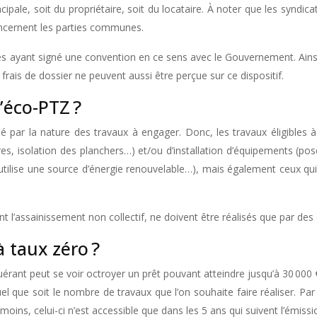
ipale, soit du propriétaire, soit du locataire. À noter que les syndic
oncernent les parties communes.
s ayant signé une convention en ce sens avec le Gouvernement. Ainsi, 
rais de dossier ne peuvent aussi être perçue sur ce dispositif.
l’éco-PTZ ?
 par la nature des travaux à engager. Donc, les travaux éligibles à c
êtres, isolation des planchers…) et/ou d’installation d’équipements (p
utilise une source d’énergie renouvelable…), mais également ceux qui
 l’assainissement non collectif, ne doivent être réalisés que par des
à taux zéro ?
requérant peut se voir octroyer un prêt pouvant atteindre jusqu’à 30 0
el que soit le nombre de travaux que l’on souhaite faire réaliser. P
, celui-ci n’est accessible que dans les 5 ans qui suivent l’émissi