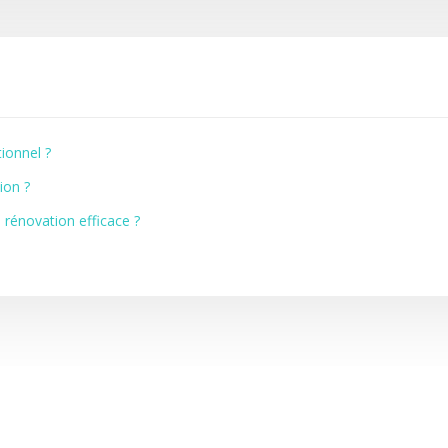
ionnel ?
ion ?
 rénovation efficace ?
Travaux de bricolage, installation et dépannage.